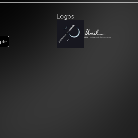
Logos
pte