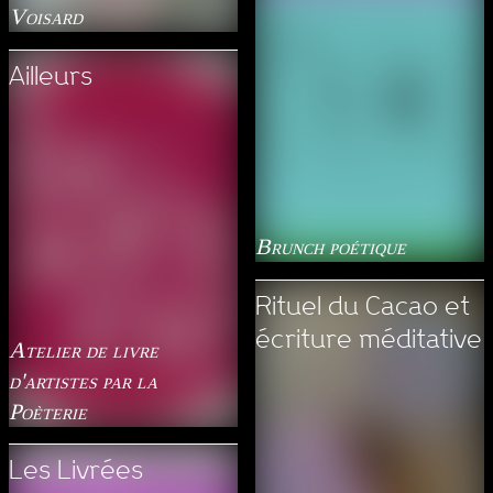
Voisard
Ailleurs
Brunch poétique
Rituel du Cacao et
écriture méditative
Atelier de livre
d'artistes par la
Poèterie
Les Livrées