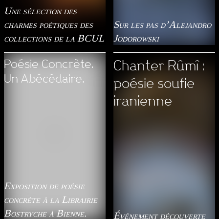
Une sélection des
charmes poétiques des
Sur les pas d’Alejandro
collections de la BCUL
Jodorowski
Poésie Concrète.
Chanter Rûmî :
Un Abécédaire.
poésie soufie
iranienne
Exposition de poésie
concrète à la Librairie
Bostryche à Bienne.
Événement découverte