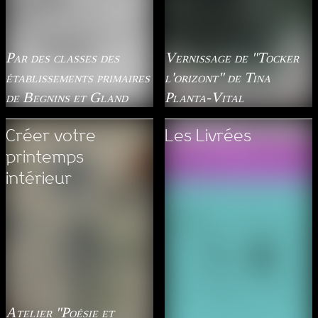
Par des classes des
Vernissage de "Tocker
établissements primaires
l'orizont" de Tina
de Begnins et Gland
Planta-Vital
Créer votre
Les Livrées
printemps
intérieur
Atelier "Poésie et