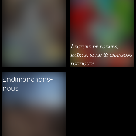
Lecture de poèmes,
haïkus, slam & chansons
poétiques
Endimanchons-
nous