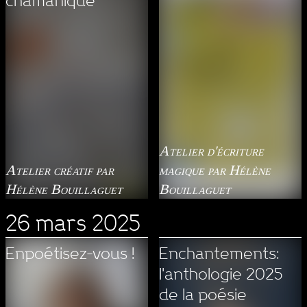
chamanique
Atelier d'écriture
Atelier créatif par
magique par Hélène
Hélène Bouillaguet
Bouillaguet
26 mars 2025
Enpoétisez-vous !
Enchantements:
l'anthologie 2025
de la poésie