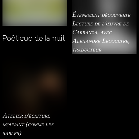
Événement découverte
Lecture de l'œuvre de
Carranza, avec
Poétique de la nuit
Alexandre Lecoultre,
traducteur
Atelier d'écriture
mouvant (comme les
sables)