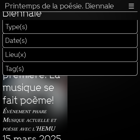
Printemps de la poésie.
Printemps de la poésie. Biennale

Biennale
Type(s)
Programme 2025
Date(s)
14 mars 2025
Lieu(x)
Avant-
Tag(s)
première. La
musique se
fait poème!
Événement phare
Musique actuelle et
poésie avec l'HEMU
15 mars 2025