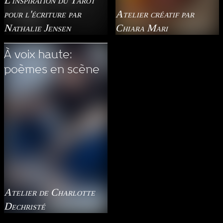
pour l'écriture par
Atelier créatif par
Nathalie Jensen
Chiara Mari
À voix haute:
poèmes en scène
Atelier de Charlotte
Dechristé