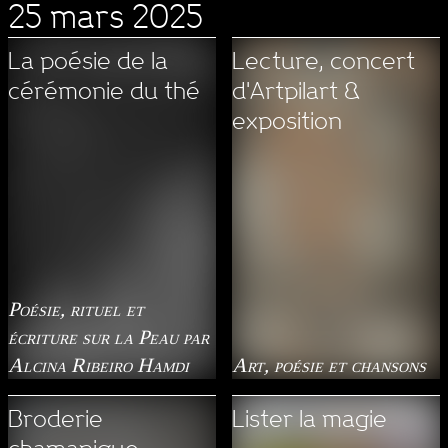
25 mars 2025
La poésie de la
Lecture, concert
cérémonie du thé
d'Artpilart &
exposition
Poésie, rituel et
écriture sur la Peau par
Alcina Ribeiro Hamdi
Art, poésie et chansons
Broderie
Lister la magie