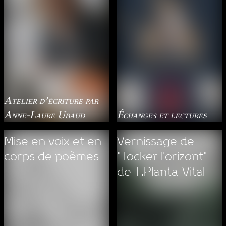
Atelier d’écriture par
Anne-Laure Ubaud
Échanges et lectures
Mise en voix et en
Vernissage de
corps de poèmes
"Tocker l'orizont"
de T.Planta-Vital