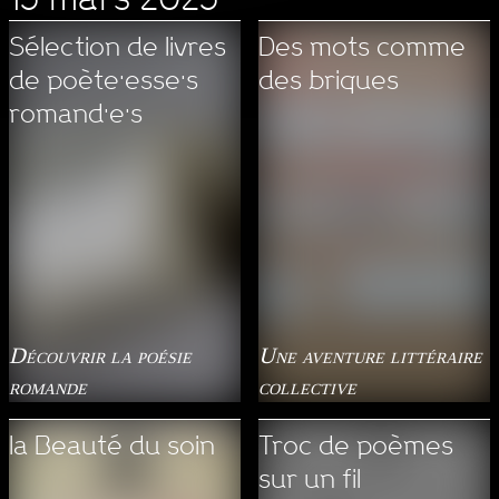
Sélection de livres
Des mots comme
de poète·esse·s
des briques
romand·e·s
Découvrir la poésie
Une aventure littéraire
romande
collective
la Beauté du soin
Troc de poèmes
sur un fil