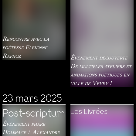
Rencontre avec la
poétesse Fabienne
Raphoz
Événement découverte
De multiples ateliers et
animations poétiques en
ville de Vevey !
23 mars 2025
Les Livrées
Post-scriptum
Événement phare
Hommage à Alexandre