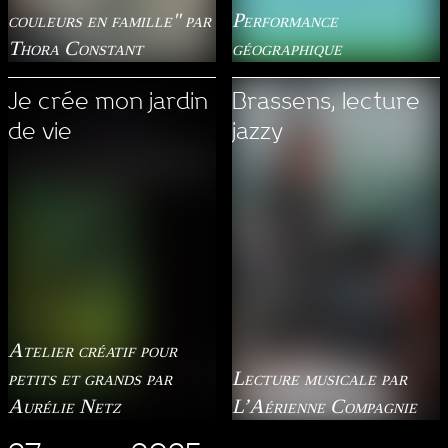
couleurs en famille" par
Performance
Thora Constant
géographique
Je crée mon jardin
Brassens, lecture
de vie
jazzy
Atelier créatif pour
petits et grands par
Lecture musicale par
Aurélie Netz
L’Aérienne Compagnie