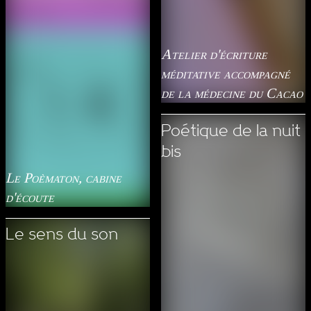
Atelier d'écriture
méditative accompagné
de la médecine du Cacao
Poétique de la nuit
bis
Le Poèmaton, cabine
d'écoute
Le sens du son