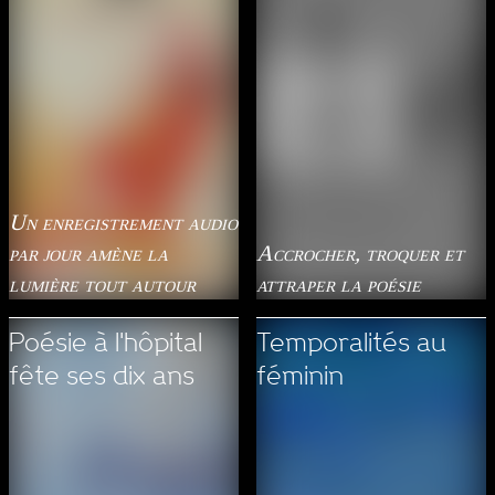
Un enregistrement audio
par jour amène la
Accrocher, troquer et
lumière tout autour
attraper la poésie
Poésie à l'hôpital
Temporalités au
fête ses dix ans
féminin