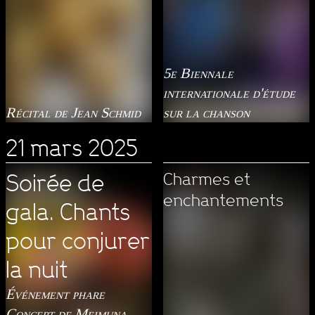
5e Biennale
internationale d'étude
Récital de Jean Schmid
sur la chanson
21 mars 2025
Charmes et
Soirée de
enchantements
gala. Chants
pour conjurer
la nuit
Événement phare
Concert de Meimuna,