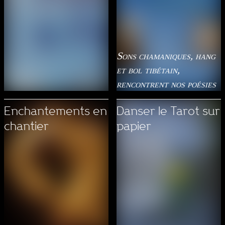
Sons chamaniques, hang
et bol tibétain,
rencontrent nos poésies
Enchantements en
Danser le Tarot sur
chantier
papier