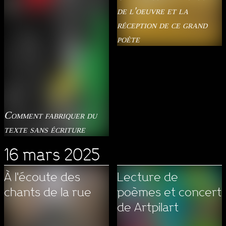
de l'oeuvre et la
réception de ce grand
poète
Comment fabriquer du
texte sans écriture
16 mars 2025
À l'écoute des
Lecture de
chants de la rue
poèmes et concert
de Artpilart