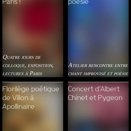
Paris !
poésie
Quatre jours de
colloque, exposition,
Atelier rencontre entre
lectures à Paris
chant improvisé et poésie
Florilège poétique
Concert d'Albert
de Villon à
Chinet et Pygeon
Apollinaire