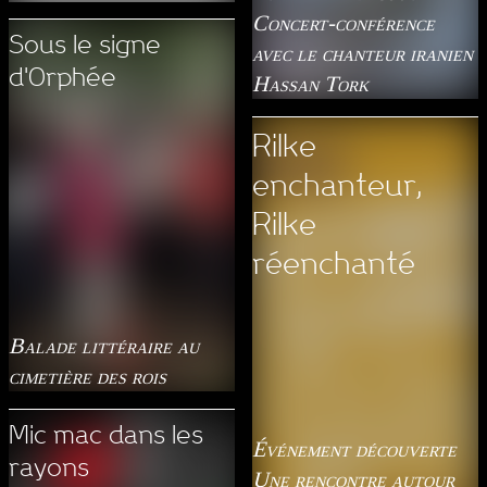
Concert-conférence
Sous le signe
avec le chanteur iranien
d'Orphée
Hassan Tork
Rilke
enchanteur,
Rilke
réenchanté
Balade littéraire au
cimetière des rois
Mic mac dans les
Événement découverte
rayons
Une rencontre autour