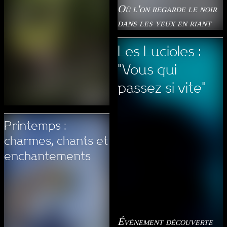
Où l'on regarde le noir
dans les yeux en riant
Les Lucioles :
"Vous qui
passez si vite"
Printemps :
charmes, chants et
enchantements
Événement découverte