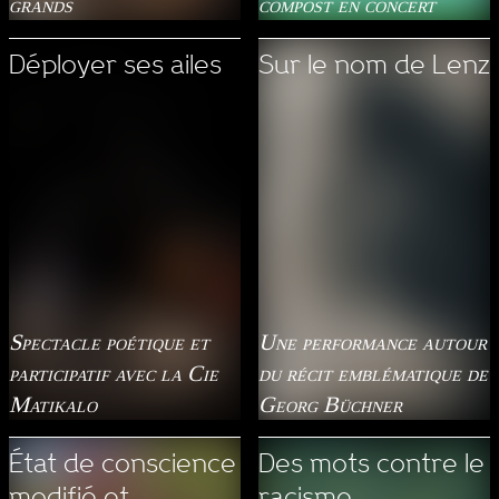
grands
compost en concert
Déployer ses ailes
Sur le nom de Lenz
Spectacle poétique et
Une performance autour
participatif avec la Cie
du récit emblématique de
Matikalo
Georg Büchner
État de conscience
Des mots contre le
modifié et
racisme