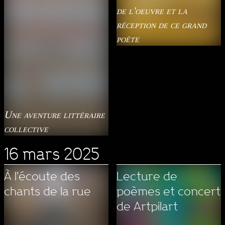
de l'oeuvre et la
réception de ce grand
poète
Une aventure littéraire
collective
16 mars 2025
À l'écoute des
Lecture de
chants de la rue
poèmes et concert
de Artpilart