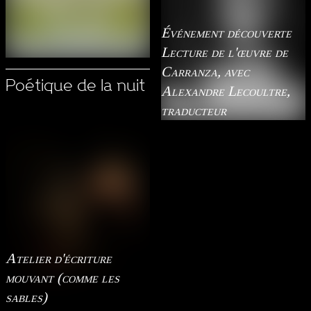
Événement découverte
Lecture de l'œuvre de
Carranza, avec
Poétique de la nuit
Alexandre Lecoultre,
traducteur
Atelier d'écriture
mouvant (comme les
sables)