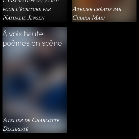
pour l'écriture par
Atelier créatif par
Nathalie Jensen
Chiara Mari
À voix haute:
poèmes en scène
Atelier de Charlotte
Dechristé