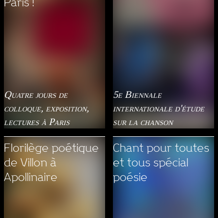
Paris !
Quatre jours de
5e Biennale
colloque, exposition,
internationale d'étude
lectures à Paris
sur la chanson
Florilège poétique
Chant pour toutes
de Villon à
et tous spécial
Apollinaire
poésie