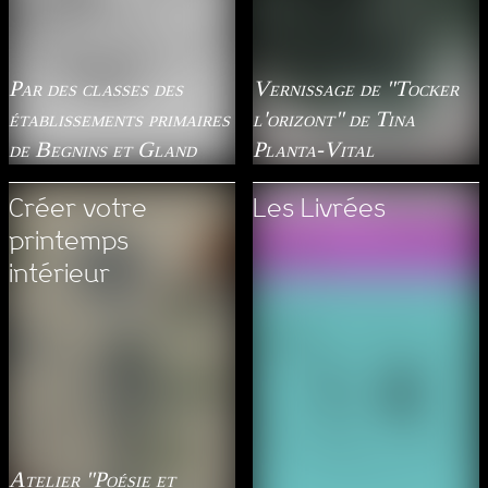
Par des classes des
Vernissage de "Tocker
établissements primaires
l'orizont" de Tina
de Begnins et Gland
Planta-Vital
Créer votre
Les Livrées
printemps
intérieur
Atelier "Poésie et