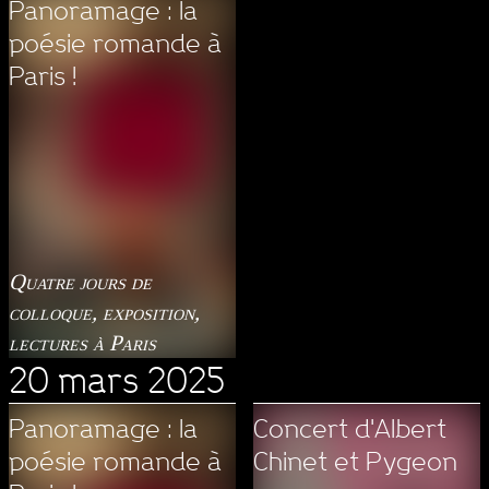
Panoramage : la
poésie romande à
Paris !
Quatre jours de
colloque, exposition,
lectures à Paris
20 mars 2025
Panoramage : la
Concert d'Albert
poésie romande à
Chinet et Pygeon