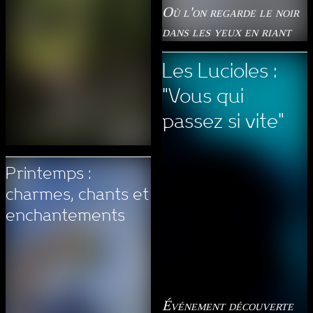
Où l'on regarde le noir
dans les yeux en riant
Les Lucioles :
"Vous qui
passez si vite"
Printemps :
charmes, chants et
enchantements
Événement découverte