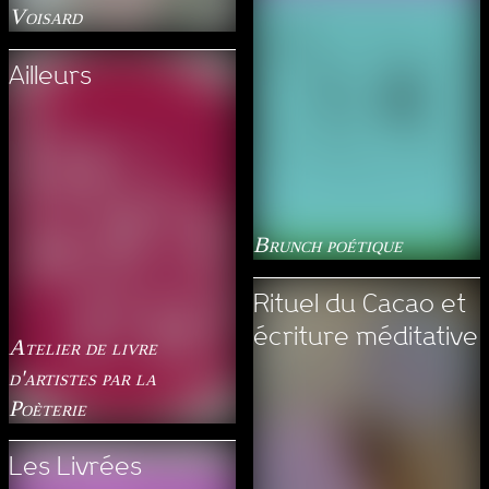
Voisard
Ailleurs
Brunch poétique
Rituel du Cacao et
écriture méditative
Atelier de livre
d'artistes par la
Poèterie
Les Livrées