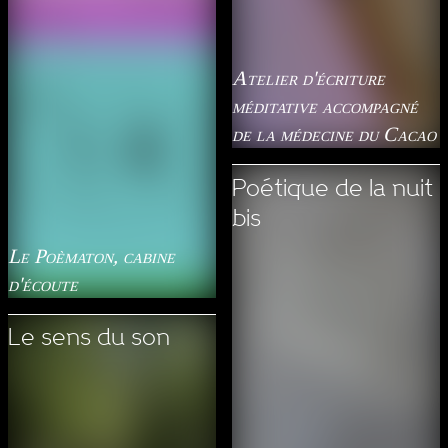
Atelier d'écriture
méditative accompagné
de la médecine du Cacao
Poétique de la nuit
bis
Le Poèmaton, cabine
d'écoute
Le sens du son