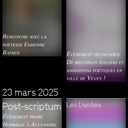
Rencontre avec la
poétesse Fabienne
Raphoz
Événement découverte
De multiples ateliers et
animations poétiques en
ville de Vevey !
23 mars 2025
Les Livrées
Post-scriptum
Événement phare
Hommage à Alexandre