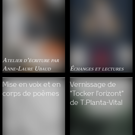
Atelier d’écriture par
Anne-Laure Ubaud
Échanges et lectures
Mise en voix et en
Vernissage de
corps de poèmes
"Tocker l'orizont"
de T.Planta-Vital