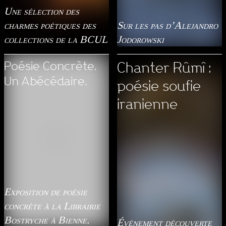
Une sélection des
charmes poétiques des
Sur les pas d’Alejandro
collections de la BCUL
Jodorowski
Poésie Concrète.
Chanter Rûmî :
Un Abécédaire.
poésie soufie
iranienne
Exposition de poésie
concrète à la Librairie
Bostryche à Bienne.
Événement découverte