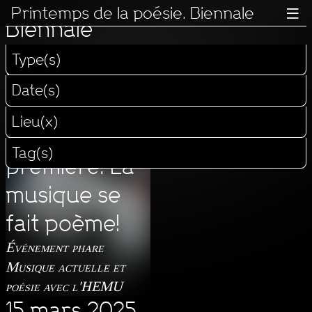
Printemps de la poésie.
Printemps de la poésie. Biennale

Biennale
Type(s)
Programme 2025
Date(s)
14 mars 2025
Lieu(x)
Avant-
Tag(s)
première. La
musique se
fait poème!
Événement phare
Musique actuelle et
poésie avec l'HEMU
15 mars 2025