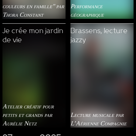
couleurs en famille" par
Performance
Thora Constant
géographique
Je crée mon jardin
Brassens, lecture
de vie
jazzy
Atelier créatif pour
petits et grands par
Lecture musicale par
Aurélie Netz
L’Aérienne Compagnie