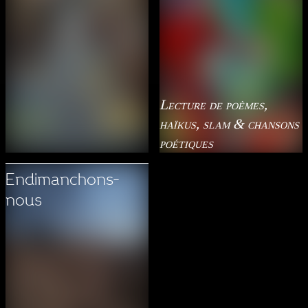
Lecture de poèmes,
haïkus, slam & chansons
poétiques
Endimanchons-
nous