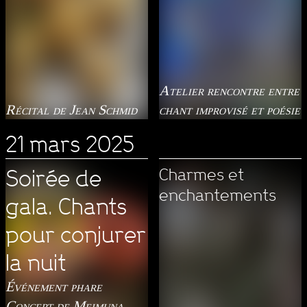
Atelier rencontre entre
Récital de Jean Schmid
chant improvisé et poésie
21 mars 2025
Charmes et
Soirée de
enchantements
gala. Chants
pour conjurer
la nuit
Événement phare
Concert de Meimuna,