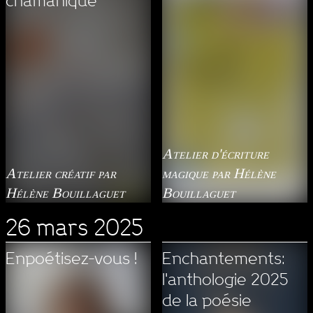
chamanique
Atelier d'écriture
Atelier créatif par
magique par Hélène
Hélène Bouillaguet
Bouillaguet
26 mars 2025
Enpoétisez-vous !
Enchantements:
l'anthologie 2025
de la poésie