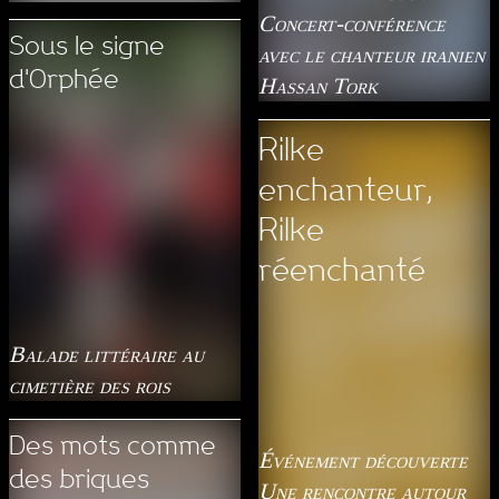
Concert-conférence
Sous le signe
avec le chanteur iranien
d'Orphée
Hassan Tork
Rilke
enchanteur,
Rilke
réenchanté
Balade littéraire au
cimetière des rois
Des mots comme
Événement découverte
des briques
Une rencontre autour