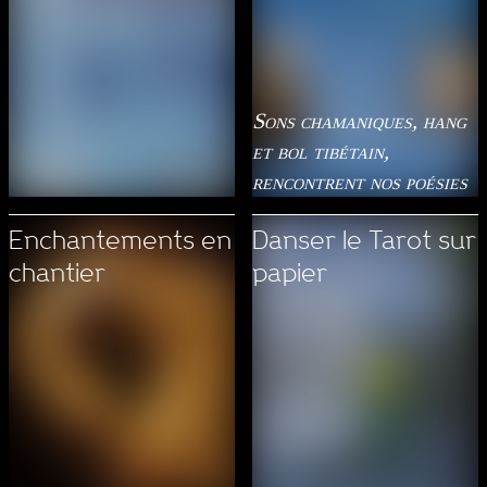
Sons chamaniques, hang
et bol tibétain,
rencontrent nos poésies
Enchantements en
Danser le Tarot sur
chantier
papier