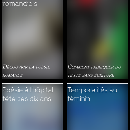
romand·e·s
Découvrir la poésie
Comment fabriquer du
romande
texte sans écriture
Poésie à l'hôpital
Temporalités au
fête ses dix ans
féminin