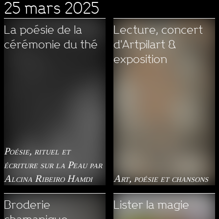
25 mars 2025
La poésie de la
Lecture, concert
cérémonie du thé
d'Artpilart &
exposition
Poésie, rituel et
écriture sur la Peau par
Alcina Ribeiro Hamdi
Art, poésie et chansons
Broderie
Lister la magie