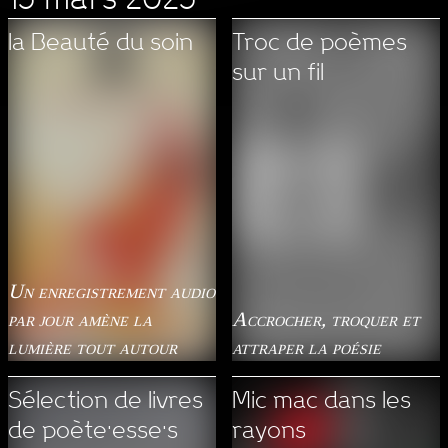
la Beauté du soin
Troc de poèmes
sur un fil
Un enregistrement audio
par jour amène la
Accrocher, troquer et
lumière tout autour
attraper la poésie
Sélection de livres
Mic mac dans les
de poète·esse·s
rayons