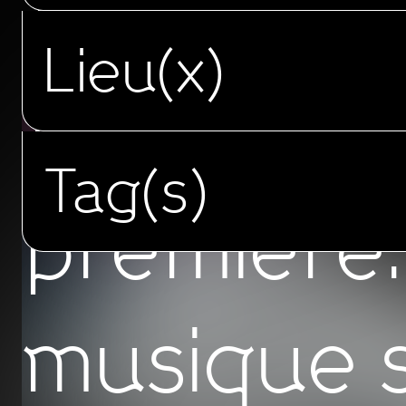
Lieu(x)
Avant-
Tag(s)
première.
musique 