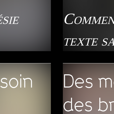
sie
Comment
texte s
soin
Des m
des b