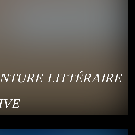
nture littéraire
ive