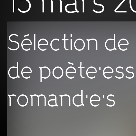
15 mars 2
Sélection de 
de poète·ess
romand·e·s