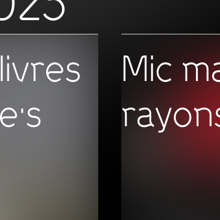
025
livres
Mic m
e·s
rayon