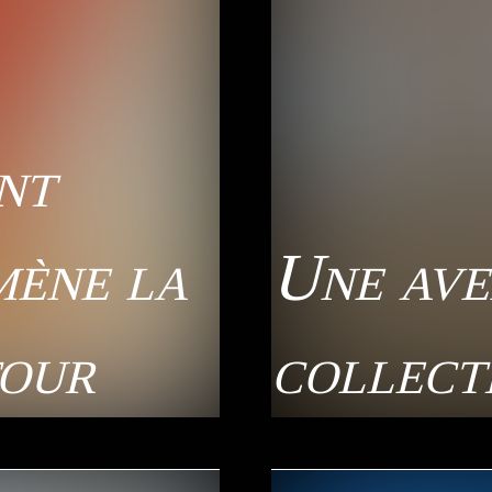
nt
mène la
Une ave
tour
collect