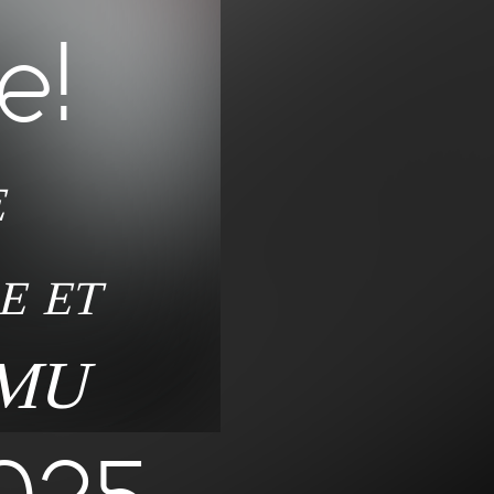
e!
e
e et
EMU