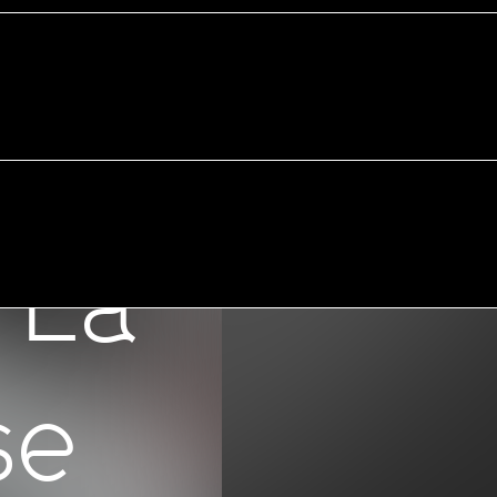
 La
se