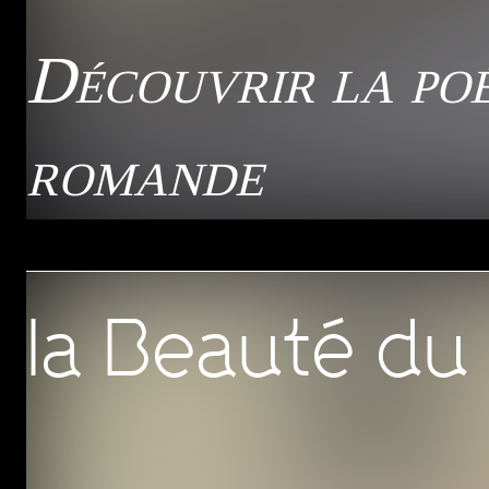
Découvrir la poé
romande
la Beauté du 