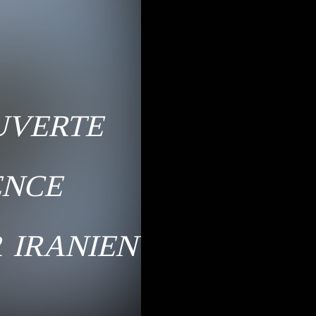
uverte
ence
 iranien