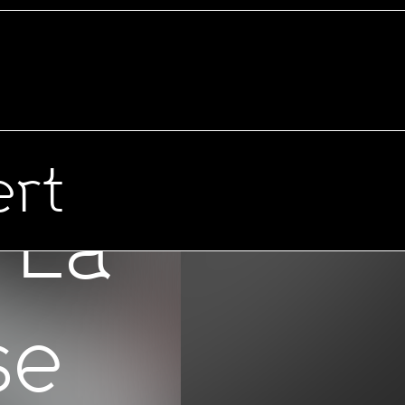
ert
 La
se