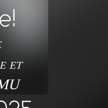
e!
e
e et
EMU