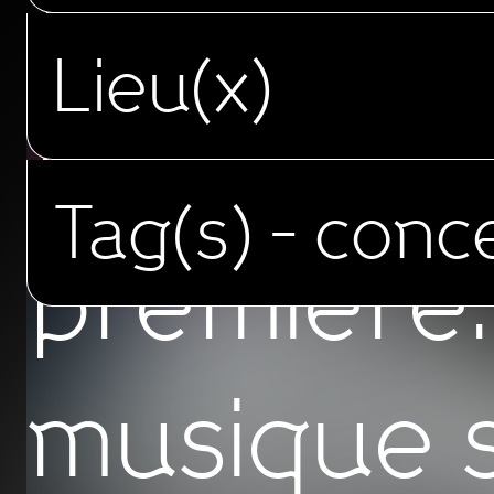
Lieu(x)
Avant-
Tag(s)
- conc
première.
musique 