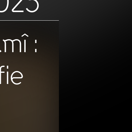
025
mî :
fie