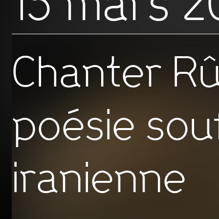
15 mars 2
Chanter Rû
poésie sou
iranienne